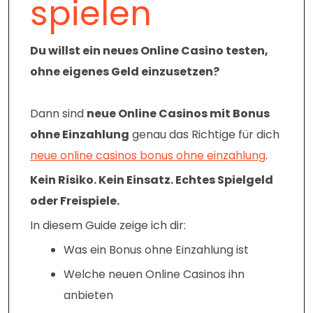
spielen
Du willst ein neues Online Casino testen,
ohne eigenes Geld einzusetzen?
Dann sind
neue Online Casinos mit Bonus
ohne Einzahlung
genau das Richtige für dich
neue online casinos bonus ohne einzahlung
.
Kein Risiko. Kein Einsatz. Echtes Spielgeld
oder Freispiele.
In diesem Guide zeige ich dir:
Was ein Bonus ohne Einzahlung ist
Welche neuen Online Casinos ihn
anbieten