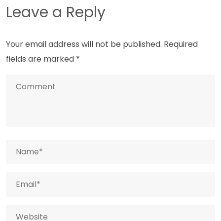
Leave a Reply
Your email address will not be published.
Required
fields are marked
*