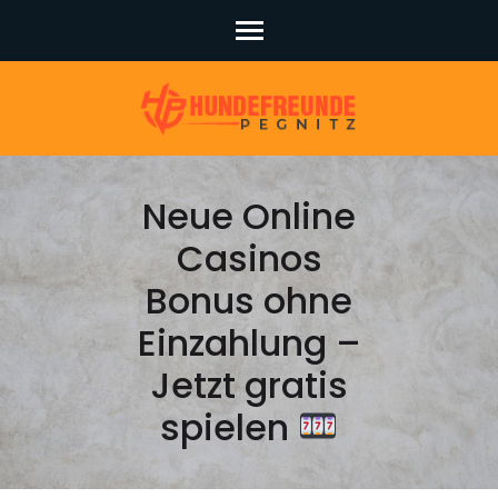
Skip
to
content
(Press
Enter)
Neue Online
Casinos
Bonus ohne
Einzahlung –
Jetzt gratis
spielen