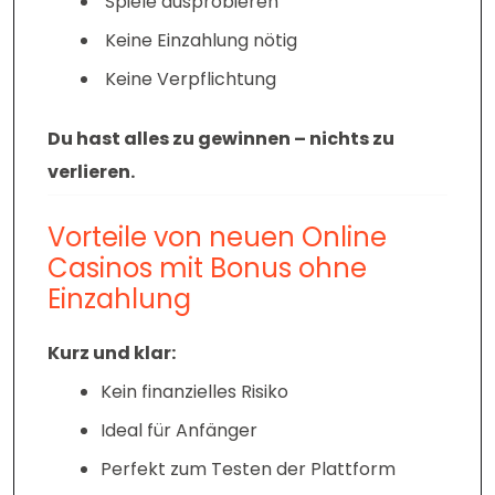
️ Spiele ausprobieren
️ Keine Einzahlung nötig
️ Keine Verpflichtung
Du hast alles zu gewinnen – nichts zu
verlieren.
Vorteile von neuen Online
Casinos mit Bonus ohne
Einzahlung
Kurz und klar:
Kein finanzielles Risiko
Ideal für Anfänger
Perfekt zum Testen der Plattform