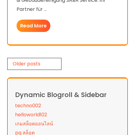
& Gebäudereinigung SABA Service: Ihr
Partner für …
Read More
Posts
Older posts
navigation
Dynamic Blogroll & Sidebar
techno002
helloworld102
เกมสล็อตออนไลน์
pg สล็อต