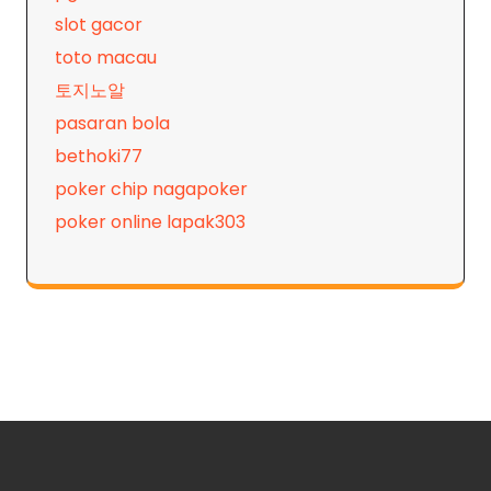
slot gacor
toto macau
토지노알
pasaran bola
bethoki77
poker chip nagapoker
poker online lapak303