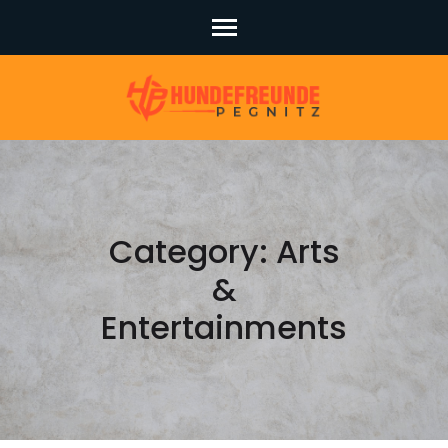
Skip
to
content
(Press
Enter)
Category:
Arts
&
Entertainments