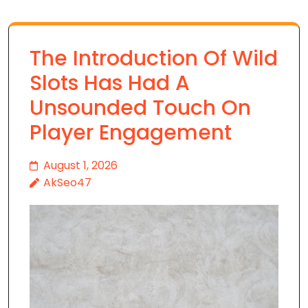
The Introduction Of Wild
Slots Has Had A
Unsounded Touch On
Player Engagement
August 1, 2026
AkSeo47