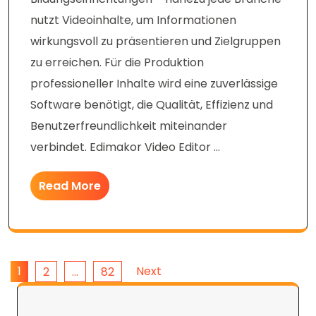
nutzt Videoinhalte, um Informationen
wirkungsvoll zu präsentieren und Zielgruppen
zu erreichen. Für die Produktion
professioneller Inhalte wird eine zuverlässige
Software benötigt, die Qualität, Effizienz und
Benutzerfreundlichkeit miteinander
verbindet. Edimakor Video Editor …
Read More
Posts
1
Next
2
…
82
pagination