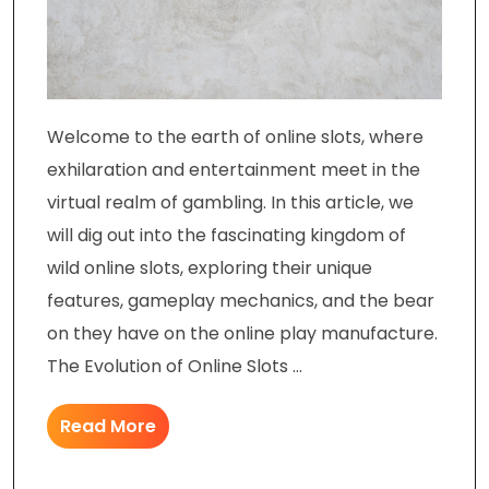
Welcome to the earth of online slots, where
exhilaration and entertainment meet in the
virtual realm of gambling. In this article, we
will dig out into the fascinating kingdom of
wild online slots, exploring their unique
features, gameplay mechanics, and the bear
on they have on the online play manufacture.
The Evolution of Online Slots …
Read More