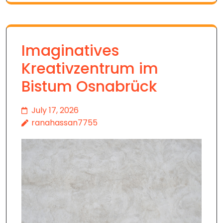
Imaginatives
Kreativzentrum im
Bistum Osnabrück
July 17, 2026
ranahassan7755