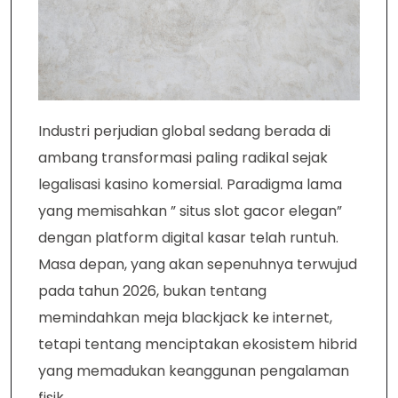
Industri perjudian global sedang berada di
ambang transformasi paling radikal sejak
legalisasi kasino komersial. Paradigma lama
yang memisahkan ” situs slot gacor elegan”
dengan platform digital kasar telah runtuh.
Masa depan, yang akan sepenuhnya terwujud
pada tahun 2026, bukan tentang
memindahkan meja blackjack ke internet,
tetapi tentang menciptakan ekosistem hibrid
yang memadukan keanggunan pengalaman
fisik …