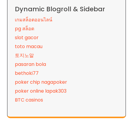
Dynamic Blogroll & Sidebar
เกมสล็อตออนไลน์
pg สล็อต
slot gacor
toto macau
토지노알
pasaran bola
bethoki77
poker chip nagapoker
poker online lapak303
BTC casinos