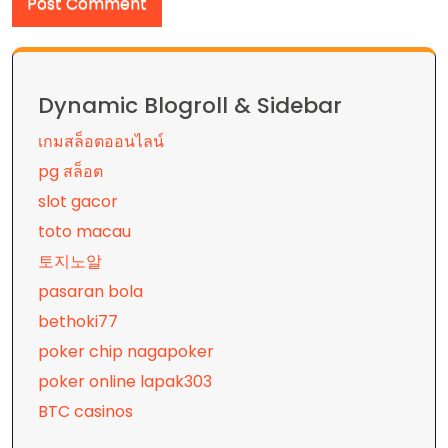
Dynamic Blogroll & Sidebar
เกมสล็อตออนไลน์
pg สล็อต
slot gacor
toto macau
토지노알
pasaran bola
bethoki77
poker chip nagapoker
poker online lapak303
BTC casinos