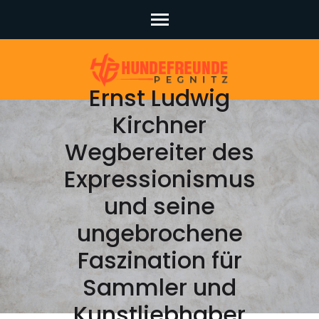
Skip
to
content
(Press
Ernst Ludwig
Enter)
Kirchner
Wegbereiter des
Expressionismus
und seine
ungebrochene
Faszination für
Sammler und
Kunstliebhaber