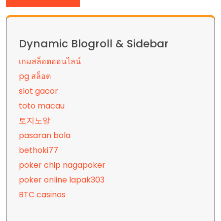
Dynamic Blogroll & Sidebar
เกมสล็อตออนไลน์
pg สล็อต
slot gacor
toto macau
토지노알
pasaran bola
bethoki77
poker chip nagapoker
poker online lapak303
BTC casinos