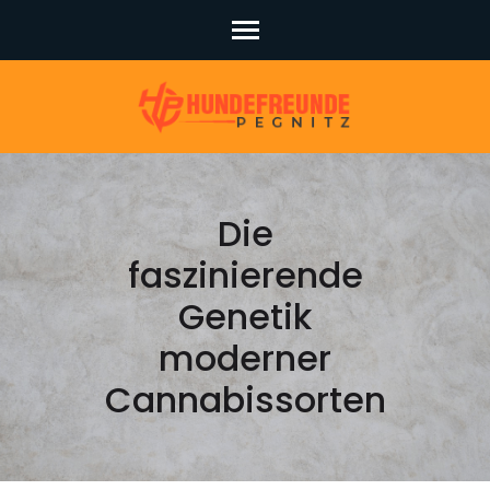
Skip
to
content
(Press
Enter)
Die
faszinierende
Genetik
moderner
Cannabissorten